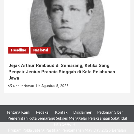
Headline
Nasional
Jejak Arthur Rimbaud di Semarang, Ketika Sang
Penyair Jenius Prancis Singgah di Kota Pelabuhan
Jawa
Nor Rochman
Agustus 8, 2026
Tentang Kami
Redaksi
Kontak
Disclaimer
Pedoman Siber
Pemerintah Kota Semarang Sukses Menggelar Pelaksanaan Salat Idul
Fitri 1446 H
Propam Polda Jateng Pastikan Pengamanan May Day 2025 Berjalan