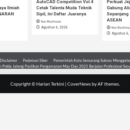
AutoCAD Competition Vol.4
Perkuat Jej
ya Ilmiah
Cetak Talenta Muda Teknik
Gabung Ali
iNARAN
Sipil, Ini Daftar Juaranya
Sepanjang 
ASEAN
Nor Rochman
Agustus 6, 2026
Nor Rochma
Agustus 6,
Disclaimer
Pedoman Siber
Pemerintah Kota Semarang Sukses Menggelar 
 Polda Jateng Pastikan Pengamanan May Day 2025 Berjalan Profesional Ses
Copyright © Harian Terkini
|
CoverNews
by AF themes.