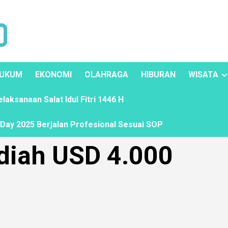
UKUM
EKONOMI
OLAHRAGA
HIBURAN
WISATA
ksanaan Salat Idul Fitri 1446 H
ay 2025 Berjalan Profesional Sesuai SOP
diah USD 4.000