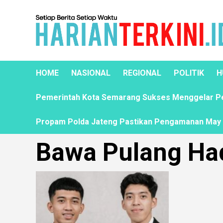
HOME
NASIONAL
REGIONAL
POLITIK
H
Pemerintah Kota Semarang Sukses Menggelar Pela
Propam Polda Jateng Pastikan Pengamanan May D
Bawa Pulang Ha