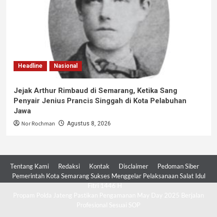
Headline
Nasional
Jejak Arthur Rimbaud di Semarang, Ketika Sang
Penyair Jenius Prancis Singgah di Kota Pelabuhan
Jawa
Nor Rochman
Agustus 8, 2026
Tentang Kami
Redaksi
Kontak
Disclaimer
Pedoman Siber
Pemerintah Kota Semarang Sukses Menggelar Pelaksanaan Salat Idul
Fitri 1446 H
Propam Polda Jateng Pastikan Pengamanan May Day 2025 Berjalan
Profesional Sesuai SOP