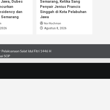
 Jawa, Dubes
Semarang, Ketika Sang
ncurkan
Penyair Jenius Prancis
esidency dan
Singgah di Kota Pelabuhan
i Semarang
Jawa
n
Nor Rochman
 2026
Agustus 8, 2026
Pelaksanaan Salat Idul Fitri 1446 H
uai SOP