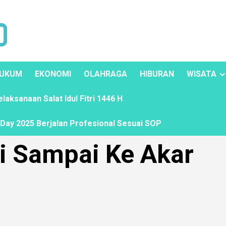
UKUM
EKONOMI
OLAHRAGA
HIBURAN
WISATA
ksanaan Salat Idul Fitri 1446 H
ay 2025 Berjalan Profesional Sesuai SOP
i Sampai Ke Akar