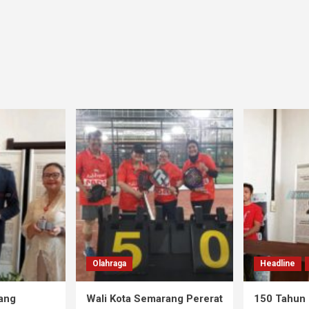
Olahraga
Headline
ang
Wali Kota Semarang Pererat
150 Tahun 