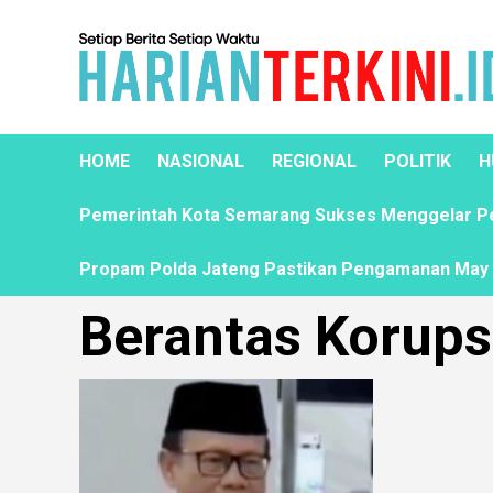
HOME
NASIONAL
REGIONAL
POLITIK
H
Pemerintah Kota Semarang Sukses Menggelar Pela
Propam Polda Jateng Pastikan Pengamanan May D
Berantas Korups