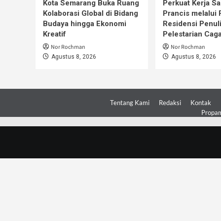
Kota Semarang Buka Ruang
Perkuat Kerja S
Kolaborasi Global di Bidang
Prancis melalui
Budaya hingga Ekonomi
Residensi Penul
Kreatif
Pelestarian Cag
Nor Rochman
Nor Rochman
Agustus 8, 2026
Agustus 8, 2026
Tentang Kami
Redaksi
Kontak
Propam