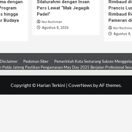
ama dengan
Silaturahmi dengan Insan
Rimbaud di
 Program
Pers Lewat “Mak Jegagik
Prancis Lu
is hingga
Padel”
Rimbaud R
ar Budaya
Pameran d
Nor Rochman
Agustus 8, 2026
Nor Rochma
Agustus 8,
Disclaimer
Pedoman Siber
Pemerintah Kota Semarang Sukses Menggelar 
 Polda Jateng Pastikan Pengamanan May Day 2025 Berjalan Profesional Ses
Copyright © Harian Terkini
|
CoverNews
by AF themes.