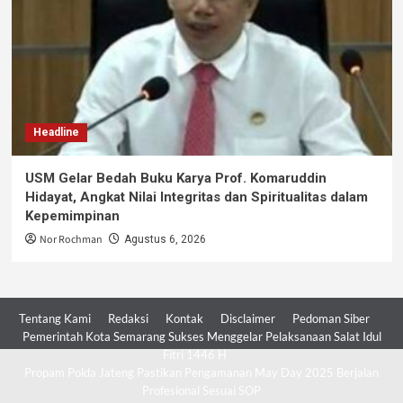
Headline
USM Gelar Bedah Buku Karya Prof. Komaruddin
Hidayat, Angkat Nilai Integritas dan Spiritualitas dalam
Kepemimpinan
Nor Rochman
Agustus 6, 2026
Tentang Kami
Redaksi
Kontak
Disclaimer
Pedoman Siber
Pemerintah Kota Semarang Sukses Menggelar Pelaksanaan Salat Idul
Fitri 1446 H
Propam Polda Jateng Pastikan Pengamanan May Day 2025 Berjalan
Profesional Sesuai SOP