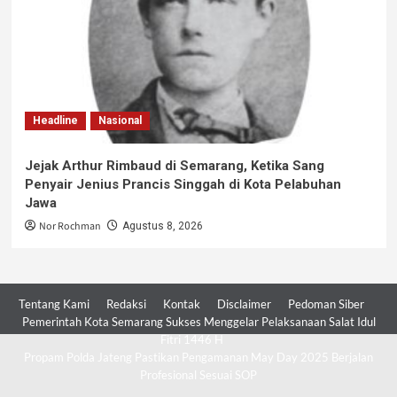
Headline
Nasional
Jejak Arthur Rimbaud di Semarang, Ketika Sang
Penyair Jenius Prancis Singgah di Kota Pelabuhan
Jawa
Nor Rochman
Agustus 8, 2026
Tentang Kami
Redaksi
Kontak
Disclaimer
Pedoman Siber
Pemerintah Kota Semarang Sukses Menggelar Pelaksanaan Salat Idul
Fitri 1446 H
Propam Polda Jateng Pastikan Pengamanan May Day 2025 Berjalan
Profesional Sesuai SOP