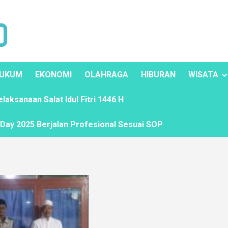
UKUM
EKONOMI
OLAHRAGA
HIBURAN
WISATA
ksanaan Salat Idul Fitri 1446 H
ay 2025 Berjalan Profesional Sesuai SOP