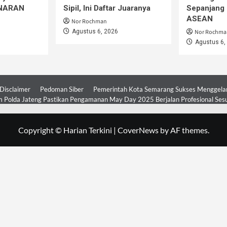
iNARAN
Sipil, Ini Daftar Juaranya
Sepanjang 
ASEAN
Nor Rochman
Agustus 6, 2026
Nor Rochma
Agustus 6,
Disclaimer
Pedoman Siber
Pemerintah Kota Semarang Sukses Menggelar 
 Polda Jateng Pastikan Pengamanan May Day 2025 Berjalan Profesional Ses
Copyright © Harian Terkini
|
CoverNews
by AF themes.