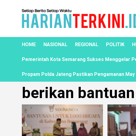
HOME
NASIONAL
REGIONAL
POLITIK
H
Pemerintah Kota Semarang Sukses Menggelar Pela
Propam Polda Jateng Pastikan Pengamanan May D
berikan bantuan