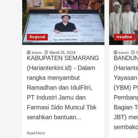
Regional
Headline
Admin
Admin
Maret 25, 2024
KABUPATEN SEMARANG
BANDU
(Harianterkini.id) - Dalam
(Hariante
rangka menyambut
Yayasan 
Ramadhan dan IdulFitri,
(YBM) P
PT Industri Jamu dan
Pemban
Farmasi Sido Muncul Tbk
Bagian 
serahkan bantuan...
JBT) me
sembako
Read More