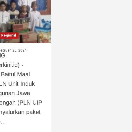
Regional
Februari 25, 2024
NG
rkini.id) -
Baitul Maal
LN Unit Induk
gunan Jawa
Tengah (PLN UIP
nyalurkan paket
...