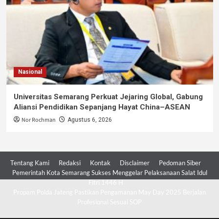
Nasional
Universitas Semarang Perkuat Jejaring Global, Gabung
Aliansi Pendidikan Sepanjang Hayat China–ASEAN
Nor Rochman
Agustus 6, 2026
Tentang Kami
Redaksi
Kontak
Disclaimer
Pedoman Siber
Pemerintah Kota Semarang Sukses Menggelar Pelaksanaan Salat Idul
Fitri 1446 H
Propam Polda Jateng Pastikan Pengamanan May Day 2025 Berjalan
Profesional Sesuai SOP