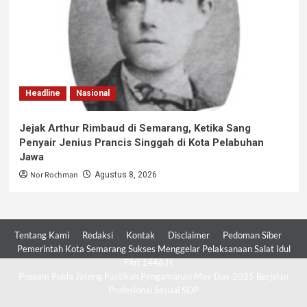
Headline
Nasional
Jejak Arthur Rimbaud di Semarang, Ketika Sang
Penyair Jenius Prancis Singgah di Kota Pelabuhan
Jawa
Nor Rochman
Agustus 8, 2026
Tentang Kami
Redaksi
Kontak
Disclaimer
Pedoman Siber
Pemerintah Kota Semarang Sukses Menggelar Pelaksanaan Salat Idul
Fitri 1446 H
Propam Polda Jateng Pastikan Pengamanan May Day 2025 Berjalan
Profesional Sesuai SOP