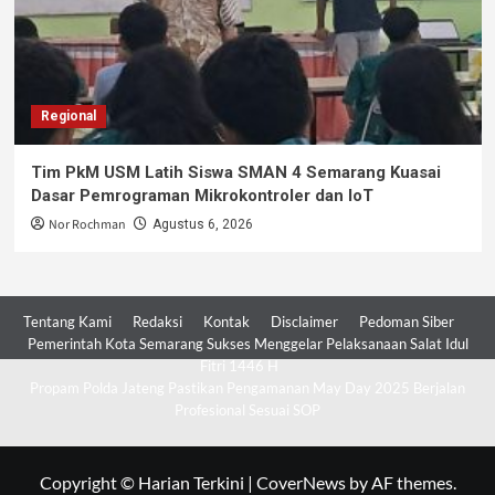
Regional
Tim PkM USM Latih Siswa SMAN 4 Semarang Kuasai
Dasar Pemrograman Mikrokontroler dan IoT
Nor Rochman
Agustus 6, 2026
Tentang Kami
Redaksi
Kontak
Disclaimer
Pedoman Siber
Pemerintah Kota Semarang Sukses Menggelar Pelaksanaan Salat Idul
Fitri 1446 H
Propam Polda Jateng Pastikan Pengamanan May Day 2025 Berjalan
Profesional Sesuai SOP
Copyright © Harian Terkini
|
CoverNews
by AF themes.