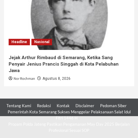
Headline
Nasional
Jejak Arthur Rimbaud di Semarang, Ketika Sang
Penyair Jenius Prancis Singgah di Kota Pelabuhan
Jawa
Nor Rochman
Agustus 8, 2026
Tentang Kami
Redaksi
Kontak
Disclaimer
Pedoman Siber
Pemerintah Kota Semarang Sukses Menggelar Pelaksanaan Salat Idul
Fitri 1446 H
Propam Polda Jateng Pastikan Pengamanan May Day 2025 Berjalan
Profesional Sesuai SOP