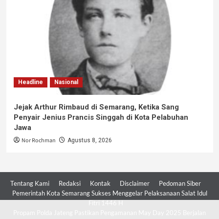
Headline
Nasional
Jejak Arthur Rimbaud di Semarang, Ketika Sang
Penyair Jenius Prancis Singgah di Kota Pelabuhan
Jawa
Nor Rochman
Agustus 8, 2026
Tentang Kami
Redaksi
Kontak
Disclaimer
Pedoman Siber
Pemerintah Kota Semarang Sukses Menggelar Pelaksanaan Salat Idul
Fitri 1446 H
Propam Polda Jateng Pastikan Pengamanan May Day 2025 Berjalan