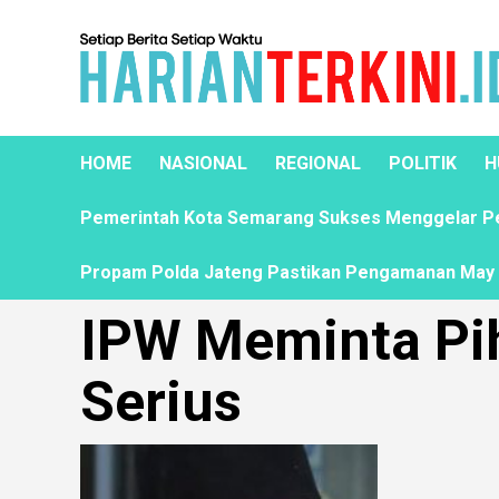
HOME
NASIONAL
REGIONAL
POLITIK
H
Pemerintah Kota Semarang Sukses Menggelar Pela
Propam Polda Jateng Pastikan Pengamanan May D
IPW Meminta Pih
Serius