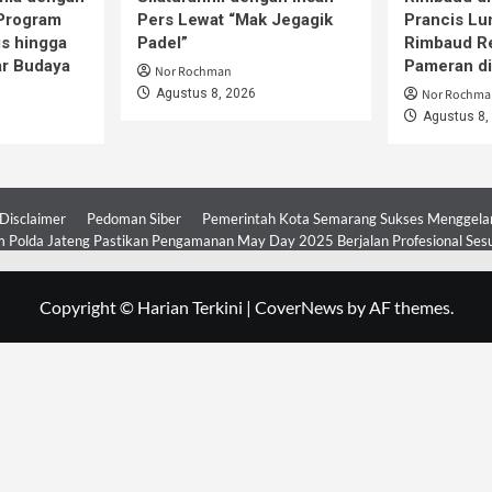
 Program
Pers Lewat “Mak Jegagik
Prancis Lu
is hingga
Padel”
Rimbaud R
ar Budaya
Pameran d
Nor Rochman
Agustus 8, 2026
Nor Rochma
Agustus 8,
Disclaimer
Pedoman Siber
Pemerintah Kota Semarang Sukses Menggelar 
 Polda Jateng Pastikan Pengamanan May Day 2025 Berjalan Profesional Ses
Copyright © Harian Terkini
|
CoverNews
by AF themes.