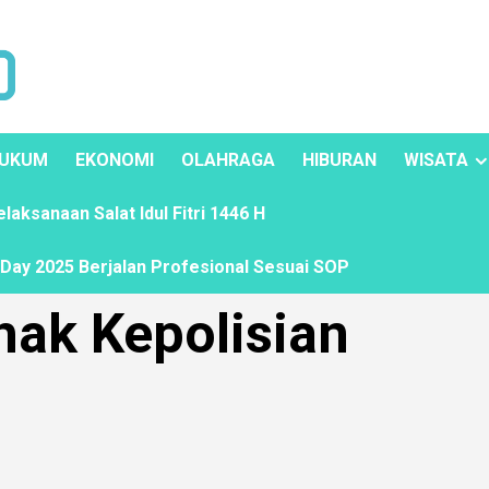
UKUM
EKONOMI
OLAHRAGA
HIBURAN
WISATA
ksanaan Salat Idul Fitri 1446 H
ay 2025 Berjalan Profesional Sesuai SOP
ak Kepolisian