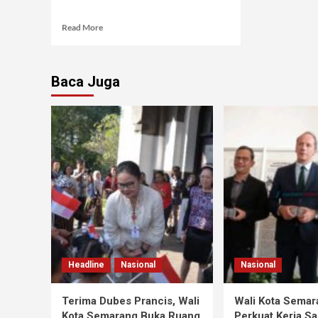
Read More
Baca Juga
Headline
Nasional
Nasional
Terima Dubes Prancis, Wali
Wali Kota Semar
Kota Semarang Buka Ruang
Perkuat Kerja S