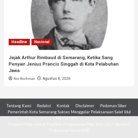
Headline
Nasional
Jejak Arthur Rimbaud di Semarang, Ketika Sang
Penyair Jenius Prancis Singgah di Kota Pelabuhan
Jawa
Nor Rochman
Agustus 8, 2026
Tentang Kami
Redaksi
Kontak
Disclaimer
Pedoman Siber
Pemerintah Kota Semarang Sukses Menggelar Pelaksanaan Salat Idul
Fitri 1446 H
Propam Polda Jateng Pastikan Pengamanan May Day 2025 Berjalan
Profesional Sesuai SOP