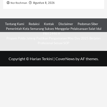
Nor Rochman
Agustus 8, 2026
Tentang Kami
Redaksi
Kontak
Disclaimer
Pedoman Siber
Pemerintah Kota Semarang Sukses Menggelar Pelaksanaan Salat Idul
Fitri 1446 H
Propam Polda Jateng Pastikan Pengamanan May Day 2025 Berjalan
Profesional Sesuai SOP
Copyright © Harian Terkini
|
CoverNews
by AF themes.