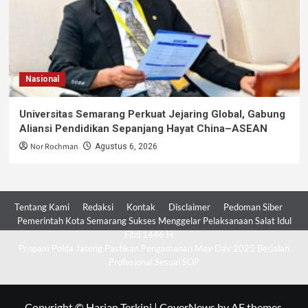
Nasional
Universitas Semarang Perkuat Jejaring Global, Gabung
Aliansi Pendidikan Sepanjang Hayat China–ASEAN
Nor Rochman
Agustus 6, 2026
Tentang Kami
Redaksi
Kontak
Disclaimer
Pedoman Siber
Pemerintah Kota Semarang Sukses Menggelar Pelaksanaan Salat Idul
Fitri 1446 H
Propam Polda Jateng Pastikan Pengamanan May Day 2025 Berjalan
Profesional Sesuai SOP
Copyright © Harian Terkini
|
CoverNews
by AF themes.