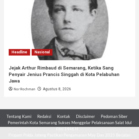
Headline
Nasional
Jejak Arthur Rimbaud di Semarang, Ketika Sang
Penyair Jenius Prancis Singgah di Kota Pelabuhan
Jawa
Nor Rochman
Agustus 8, 2026
Tentang Kami
Redaksi
Kontak
Disclaimer
Pedoman Siber
Pemerintah Kota Semarang Sukses Menggelar Pelaksanaan Salat Idul
Fitri 1446 H
Propam Polda Jateng Pastikan Pengamanan May Day 2025 Berjalan