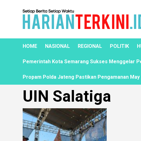
HOME
NASIONAL
REGIONAL
POLITIK
H
Pemerintah Kota Semarang Sukses Menggelar Pela
Propam Polda Jateng Pastikan Pengamanan May D
UIN Salatiga