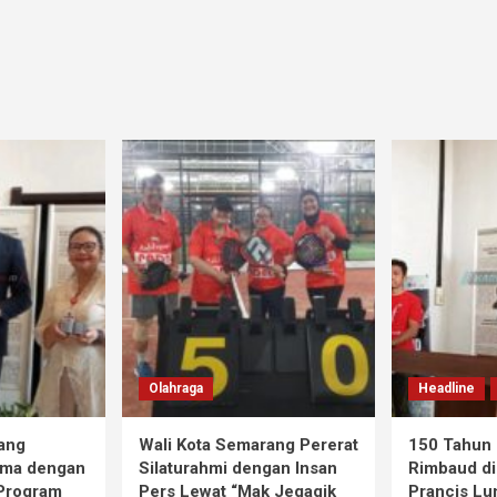
Olahraga
Headline
ang
Wali Kota Semarang Pererat
150 Tahun 
ama dengan
Silaturahmi dengan Insan
Rimbaud di
 Program
Pers Lewat “Mak Jegagik
Prancis Lu