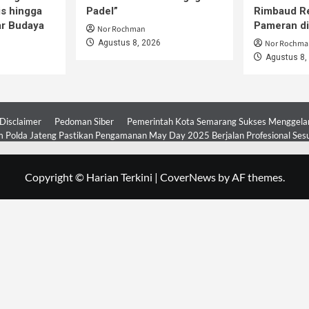
is hingga
Padel”
Rimbaud R
ar Budaya
Pameran d
Nor Rochman
Agustus 8, 2026
Nor Rochma
Agustus 8,
Disclaimer
Pedoman Siber
Pemerintah Kota Semarang Sukses Menggelar 
 Polda Jateng Pastikan Pengamanan May Day 2025 Berjalan Profesional Ses
Copyright © Harian Terkini
|
CoverNews
by AF themes.