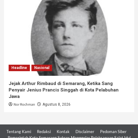
Headline
Nasional
Jejak Arthur Rimbaud di Semarang, Ketika Sang
Penyair Jenius Prancis Singgah di Kota Pelabuhan
Jawa
Nor Rochman
Agustus 8, 2026
Tentang Kami
Redaksi
Kontak
Disclaimer
Pedoman Siber
Pemerintah Kota Semarang Sukses Menggelar Pelaksanaan Salat Idul