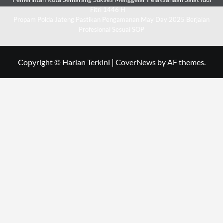
Fitri 1446 H
Propam Polda Jateng Pastikan Pengamanan May Day 2025 Berjalan
Profesional Sesuai SOP
Copyright © Harian Terkini
|
CoverNews
by AF themes.