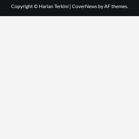
Copyright © Harian Terkini
|
CoverNews
by AF themes.