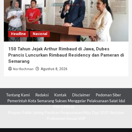
Headline
Nasional
150 Tahun Jejak Arthur Rimbaud di Jawa, Dubes
Prancis Luncurkan Rimbaud Residency dan Pameran di
Semarang
Nor Rochman
Agustus 8, 2026
Tentang Kami
Redaksi
Kontak
Disclaimer
Pedoman Siber
Pemerintah Kota Semarang Sukses Menggelar Pelaksanaan Salat Idul
Fitri 1446 H
Propam Polda Jateng Pastikan Pengamanan May Day 2025 Berjalan
Profesional Sesuai SOP