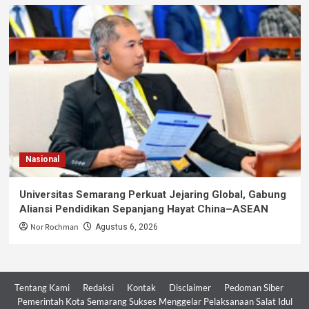
Nasional
Universitas Semarang Perkuat Jejaring Global, Gabung
Aliansi Pendidikan Sepanjang Hayat China–ASEAN
Nor Rochman
Agustus 6, 2026
Tentang Kami
Redaksi
Kontak
Disclaimer
Pedoman Siber
Pemerintah Kota Semarang Sukses Menggelar Pelaksanaan Salat Idul