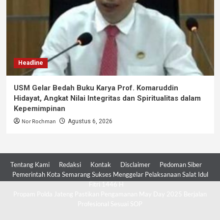
Headline
USM Gelar Bedah Buku Karya Prof. Komaruddin
Hidayat, Angkat Nilai Integritas dan Spiritualitas dalam
Kepemimpinan
Nor Rochman
Agustus 6, 2026
Tentang Kami
Redaksi
Kontak
Disclaimer
Pedoman Siber
Pemerintah Kota Semarang Sukses Menggelar Pelaksanaan Salat Idul
Fitri 1446 H
Propam Polda Jateng Pastikan Pengamanan May Day 2025 Berjalan
Profesional Sesuai SOP