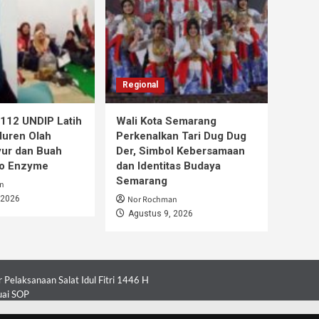
Regional
112 UNDIP Latih
Wali Kota Semarang
duren Olah
Perkenalkan Tari Dug Dug
ur dan Buah
Der, Simbol Kebersamaan
co Enzyme
dan Identitas Budaya
Semarang
n
 2026
Nor Rochman
Agustus 9, 2026
Pelaksanaan Salat Idul Fitri 1446 H
uai SOP