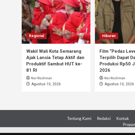
Regional
Hiburan
Wakil Wali Kota Semarang
Film “Pedas Leve
Ajak Lansia Tetap Aktif dan
Terpilih Dapat D
Produktif Sambut HUT ke-
Produksi Rp50 J
81 RI
2026
Nor Rochman
Nor Rochman
Agustus 10, 2026
Agustus 10, 2026
Tentang Kami
Redaksi
Kontak
Propam