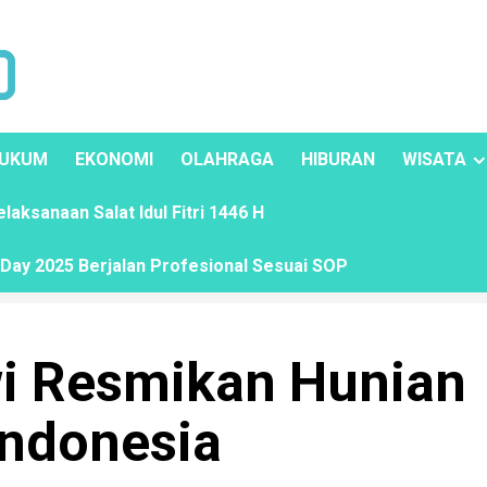
UKUM
EKONOMI
OLAHRAGA
HIBURAN
WISATA
ksanaan Salat Idul Fitri 1446 H
ay 2025 Berjalan Profesional Sesuai SOP
i Resmikan Hunian
Indonesia