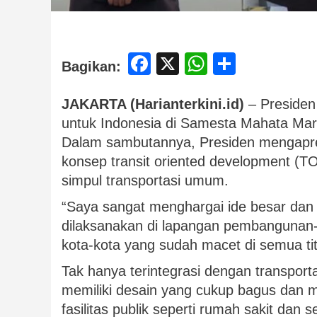
Facebook
X
WhatsApp
Share
Bagikan:
JAKARTA (Harianterkini.id)
– Presiden
untuk Indonesia di Samesta Mahata Mar
Dalam sambutannya, Presiden mengapr
konsep transit oriented development (T
simpul transportasi umum.
“Saya sangat menghargai ide besar dan d
dilaksanakan di lapangan pembanguna
kota-kota yang sudah macet di semua titi
Tak hanya terintegrasi dengan transporta
memiliki desain yang cukup bagus dan me
fasilitas publik seperti rumah sakit dan s