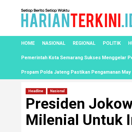
HOME
NASIONAL
REGIONAL
POLITIK
H
Pemerintah Kota Semarang Sukses Menggelar Pela
Propam Polda Jateng Pastikan Pengamanan May D
Headline
Nasional
Presiden Jokow
Milenial Untuk 