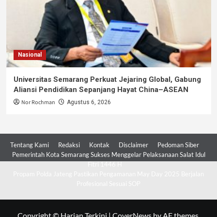
Nasional
Universitas Semarang Perkuat Jejaring Global, Gabung
Aliansi Pendidikan Sepanjang Hayat China–ASEAN
Nor Rochman
Agustus 6, 2026
Tentang Kami
Redaksi
Kontak
Disclaimer
Pedoman Siber
Pemerintah Kota Semarang Sukses Menggelar Pelaksanaan Salat Idul
Fitri 1446 H
Propam Polda Jateng Pastikan Pengamanan May Day 2025 Berjalan
Profesional Sesuai SOP
Copyright © Harian Terkini
|
CoverNews
by AF themes.