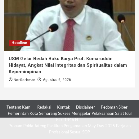
Headline
USM Gelar Bedah Buku Karya Prof. Komaruddin
Hidayat, Angkat Nilai Integritas dan Spiritualitas dalam
Kepemimpinan
Nor Rochman
Agustus 6, 2026
Tentang Kami
Redaksi
Kontak
Disclaimer
Pedoman Siber
Pemerintah Kota Semarang Sukses Menggelar Pelaksanaan Salat Idul
Fitri 1446 H
Propam Polda Jateng Pastikan Pengamanan May Day 2025 Berjalan
Profesional Sesuai SOP