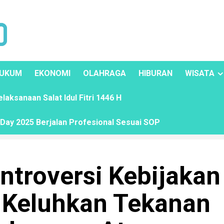
UKUM
EKONOMI
OLAHRAGA
HIBURAN
WISATA
ksanaan Salat Idul Fitri 1446 H
ay 2025 Berjalan Profesional Sesuai SOP
ntroversi Kebijakan
 Keluhkan Tekanan