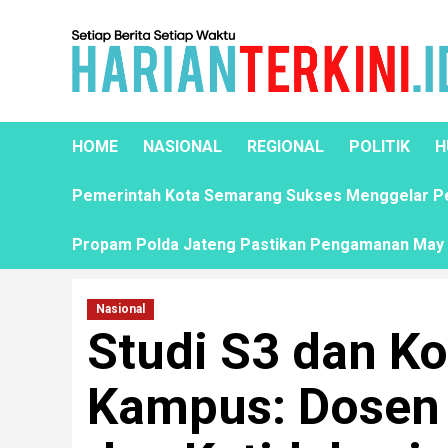
HOME
NASIONAL
REGIONAL
POLITIK
H
Pemerintah Kota Semarang Sukses Menggelar Pela
Propam Polda Jateng Pastikan Pengamanan May D
Nasional
Studi S3 dan Ko
Kampus: Dosen