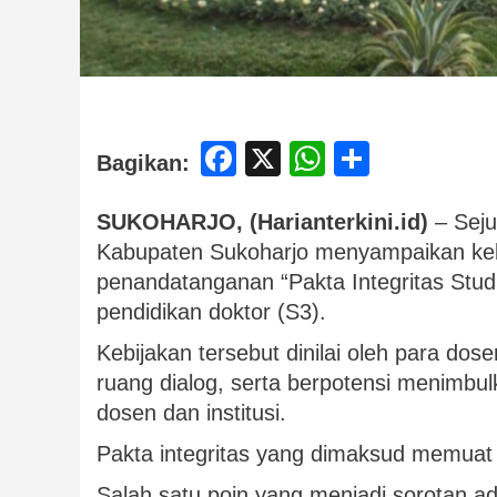
Facebook
X
WhatsApp
Share
Bagikan:
SUKOHARJO, (Harianterkini.id)
– Seju
Kabupaten Sukoharjo menyampaikan keb
penandatanganan “Pakta Integritas Stu
pendidikan doktor (S3).
Kebijakan tersebut dinilai oleh para dos
ruang dialog, serta berpotensi menimbu
dosen dan institusi.
Pakta integritas yang dimaksud memuat 
Salah satu poin yang menjadi sorotan a