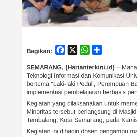
Facebook
X
WhatsApp
Share
Bagikan:
SEMARANG, (Harianterkini.id)
– Mahas
Teknologi Informasi dan Komunikasi U
bertema “Laki-laki Peduli, Perempuan B
implementasi pembelajaran berbasis pe
Kegiatan yang dilaksanakan untuk meme
Minoritas tersebut berlangsung di Masj
Tembalang, Kota Semarang, pada Kamis,
Kegiatan ini dihadiri dosen pengampu mat