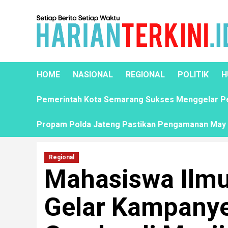
HOME
NASIONAL
REGIONAL
POLITIK
H
Pemerintah Kota Semarang Sukses Menggelar Pela
Propam Polda Jateng Pastikan Pengamanan May D
Regional
Mahasiswa Ilm
Gelar Kampanye