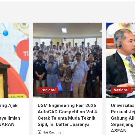
Regional
Nasional
ang Ajak
USM Engineering Fair 2026
Universita
AutoCAD Competition Vol.4
Perkuat Jej
ya Ilmiah
Cetak Talenta Muda Teknik
Gabung Ali
iNARAN
Sipil, Ini Daftar Juaranya
Sepanjang 
ASEAN
Nor Rochman