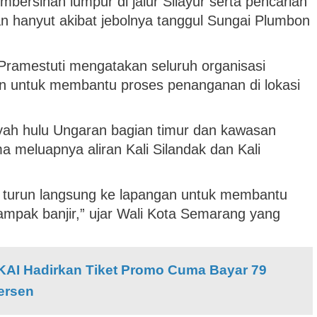
ersihan lumpur di jalur Silayur serta pencarian
an hanyut akibat jebolnya tanggul Sungai Plumbon
Pramestuti mengatakan seluruh organisasi
kan untuk membantu proses penanganan di lokasi
ayah hulu Ungaran bagian timur dan kawasan
 meluapnya aliran Kali Silandak dan Kali
an turun langsung ke lapangan untuk membantu
pak banjir,” ujar Wali Kota Semarang yang
 KAI Hadirkan Tiket Promo Cuma Bayar 79
ersen