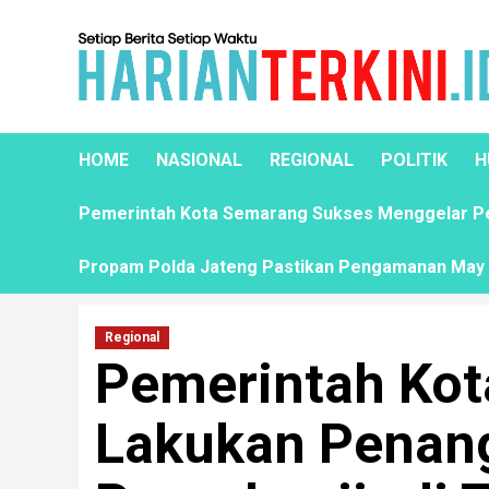
HOME
NASIONAL
REGIONAL
POLITIK
H
Pemerintah Kota Semarang Sukses Menggelar Pela
Propam Polda Jateng Pastikan Pengamanan May D
Regional
Pemerintah Ko
Lakukan Penan