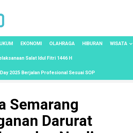
UKUM
EKONOMI
OLAHRAGA
HIBURAN
WISATA
ksanaan Salat Idul Fitri 1446 H
ay 2025 Berjalan Profesional Sesuai SOP
ta Semarang
ganan Darurat