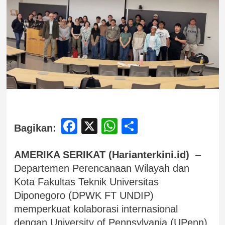
Facebook
X
WhatsApp
Share
Bagikan:
AMERIKA SERIKAT (Harianterkini.id)
–
Departemen Perencanaan Wilayah dan
Kota Fakultas Teknik Universitas
Diponegoro (DPWK FT UNDIP)
memperkuat kolaborasi internasional
dengan University of Pennsylvania (UPenn),