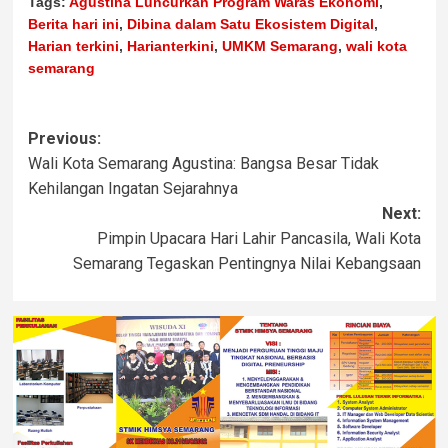
Tags:
Agustina Luncurkan Program Waras Ekonomi
,
Berita hari ini
,
Dibina dalam Satu Ekosistem Digital
,
Harian terkini
,
Harianterkini
,
UMKM Semarang
,
wali kota
semarang
Previous:
Wali Kota Semarang Agustina: Bangsa Besar Tidak
Kehilangan Ingatan Sejarahnya
Next:
Pimpin Upacara Hari Lahir Pancasila, Wali Kota
Semarang Tegaskan Pentingnya Nilai Kebangsaan