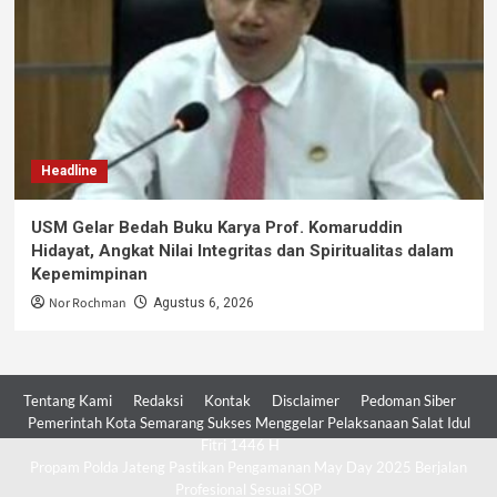
Headline
USM Gelar Bedah Buku Karya Prof. Komaruddin
Hidayat, Angkat Nilai Integritas dan Spiritualitas dalam
Kepemimpinan
Nor Rochman
Agustus 6, 2026
Tentang Kami
Redaksi
Kontak
Disclaimer
Pedoman Siber
Pemerintah Kota Semarang Sukses Menggelar Pelaksanaan Salat Idul
Fitri 1446 H
Propam Polda Jateng Pastikan Pengamanan May Day 2025 Berjalan
Profesional Sesuai SOP