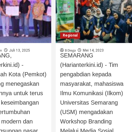
Regional
an
B Diega
Juli 13, 2025
Mei 14, 2023
ANG,
SEMARANG
rkini.id) -
(Harianterkini.id) - Tim
tah Kota (Pemkot)
pengabdian kepada
g menegaskan
masyarakat, mahasiswa
nya untuk terus
Ilmu Komunikasi (Ilkom)
 keseimbangan
Universitas Semarang
pertumbuhan
(USM) mengadakan
i modern dan
Workshop Branding
gsungan pasar...
Melalui Media Sosial...