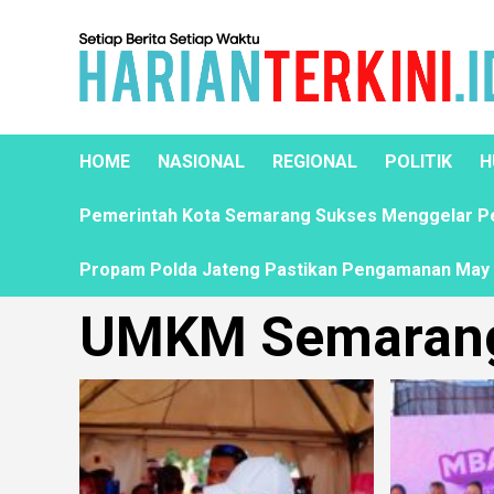
HOME
NASIONAL
REGIONAL
POLITIK
H
Pemerintah Kota Semarang Sukses Menggelar Pela
Propam Polda Jateng Pastikan Pengamanan May D
UMKM Semaran