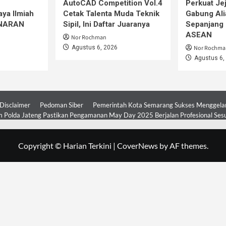
AutoCAD Competition Vol.4
Perkuat Jej
ya Ilmiah
Cetak Talenta Muda Teknik
Gabung Ali
iNARAN
Sipil, Ini Daftar Juaranya
Sepanjang 
ASEAN
Nor Rochman
Agustus 6, 2026
Nor Rochma
Agustus 6,
Disclaimer
Pedoman Siber
Pemerintah Kota Semarang Sukses Menggelar 
 Polda Jateng Pastikan Pengamanan May Day 2025 Berjalan Profesional Ses
Copyright © Harian Terkini
|
CoverNews
by AF themes.