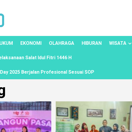
UKUM
EKONOMI
OLAHRAGA
HIBURAN
WISATA
ksanaan Salat Idul Fitri 1446 H
ay 2025 Berjalan Profesional Sesuai SOP
g