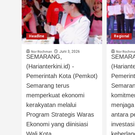
Headline
Regional
Nor Rochman
Nor Rochm
Juni 3, 2026
SEMARANG,
SEMAR
(Harianterkini.id) -
(Hariante
Pemerintah Kota (Pemkot)
Pemerin
Semarang terus
Semaran
memperkuat ekonomi
komitmen
kerakyatan melalui
menjaga
Program Strategis Waras
antara 
Ekonomi yang diinisiasi
investas
Wali Kota...
keberlan