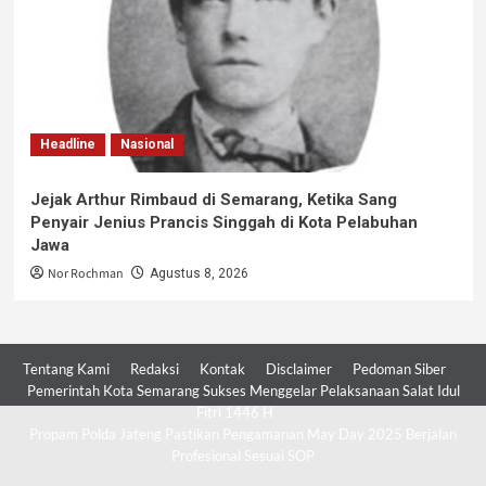
Headline
Nasional
Jejak Arthur Rimbaud di Semarang, Ketika Sang
Penyair Jenius Prancis Singgah di Kota Pelabuhan
Jawa
Nor Rochman
Agustus 8, 2026
Tentang Kami
Redaksi
Kontak
Disclaimer
Pedoman Siber
Pemerintah Kota Semarang Sukses Menggelar Pelaksanaan Salat Idul
Fitri 1446 H
Propam Polda Jateng Pastikan Pengamanan May Day 2025 Berjalan
Profesional Sesuai SOP