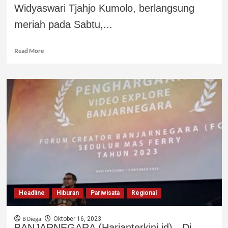
Widyaswari Tjahjo Kumolo, berlangsung
meriah pada Sabtu,...
Read More
Headline
Hiburan
Pariwisata
Regional
B Diega
Oktober 16, 2023
BANJARNEGARA (Harianterkini.id) - Di