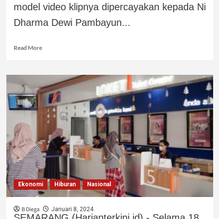
model video klipnya dipercayakan kepada Ni
Dharma Dewi Pambayun...
Read More
Ekonomi
Hiburan
Nasional
B Diega
Januari 8, 2024
SEMARANG (Harianterkini.id) - Selama 18