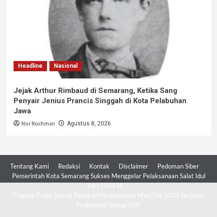
Headline
Nasional
Jejak Arthur Rimbaud di Semarang, Ketika Sang
Penyair Jenius Prancis Singgah di Kota Pelabuhan
Jawa
Nor Rochman
Agustus 8, 2026
Tentang Kami
Redaksi
Kontak
Disclaimer
Pedoman Siber
Pemerintah Kota Semarang Sukses Menggelar Pelaksanaan Salat Idul
Fitri 1446 H
Propam Polda Jateng Pastikan Pengamanan May Day 2025 Berjalan
Profesional Sesuai SOP