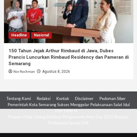
Headline
Nasional
150 Tahun Jejak Arthur Rimbaud di Jawa, Dubes
Prancis Luncurkan Rimbaud Residency dan Pameran di
Semarang
Nor Rochman
Agustus 8, 2026
Tentang Kami
Redaksi
Kontak
Disclaimer
Pedoman Siber
Pemerintah Kota Semarang Sukses Menggelar Pelaksanaan Salat Idul
Fitri 1446 H
Propam Polda Jateng Pastikan Pengamanan May Day 2025 Berjalan
Profesional Sesuai SOP