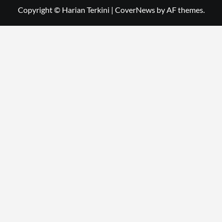
Copyright © Harian Terkini
|
CoverNews
by AF themes.