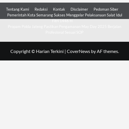
Tentang Kami
Redaksi
Kontak
Disclaimer
Pedoman Siber
Pemerintah Kota Semarang Sukses Menggelar Pelaksanaan Salat Idul
Fitri 1446 H
Propam Polda Jateng Pastikan Pengamanan May Day 2025 Berjalan
Profesional Sesuai SOP
Copyright © Harian Terkini
|
CoverNews
by AF themes.