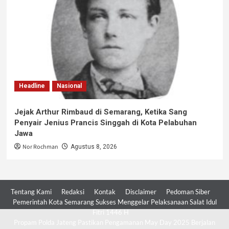
Headline
Nasional
Jejak Arthur Rimbaud di Semarang, Ketika Sang
Penyair Jenius Prancis Singgah di Kota Pelabuhan
Jawa
Nor Rochman
Agustus 8, 2026
Tentang Kami
Redaksi
Kontak
Disclaimer
Pedoman Siber
Pemerintah Kota Semarang Sukses Menggelar Pelaksanaan Salat Idul
Fitri 1446 H
Propam Polda Jateng Pastikan Pengamanan May Day 2025 Berjalan