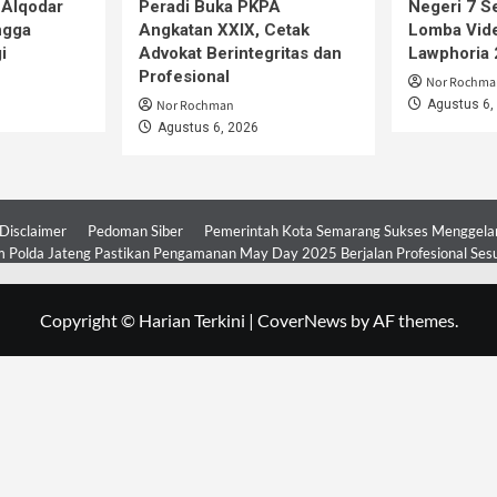
 Alqodar
Peradi Buka PKPA
Negeri 7 S
ngga
Angkatan XXIX, Cetak
Lomba Vide
i
Advokat Berintegritas dan
Lawphoria
Profesional
Nor Rochma
Nor Rochman
Agustus 6,
Agustus 6, 2026
Disclaimer
Pedoman Siber
Pemerintah Kota Semarang Sukses Menggelar 
 Polda Jateng Pastikan Pengamanan May Day 2025 Berjalan Profesional Ses
Copyright © Harian Terkini
|
CoverNews
by AF themes.