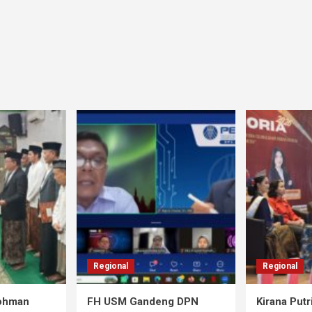
Regional
Regional
rohman
FH USM Gandeng DPN
Kirana Putr