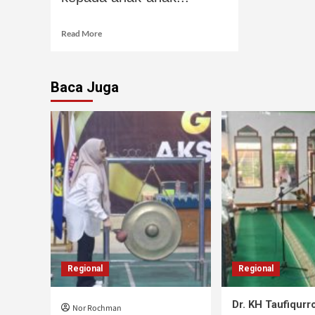
Read More
Baca Juga
Regional
Regional
Dr. KH Taufiqur
Nor Rochman