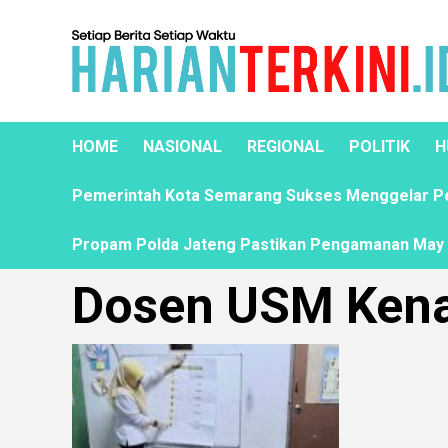
HOME
NASIONAL
REGIONAL
POLITIK
H
Pemerintah Kota Semarang Sukses Menggelar Pela
Propam Polda Jateng Pastikan Pengamanan May D
Dosen USM Kena