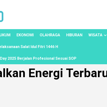
UKUM
EKONOMI
OLAHRAGA
HIBURAN
WISATA
ksanaan Salat Idul Fitri 1446 H
ay 2025 Berjalan Profesional Sesuai SOP
lkan Energi Terbar