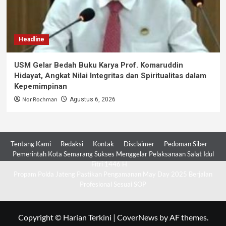
Headline
USM Gelar Bedah Buku Karya Prof. Komaruddin
Hidayat, Angkat Nilai Integritas dan Spiritualitas dalam
Kepemimpinan
Nor Rochman
Agustus 6, 2026
Tentang Kami
Redaksi
Kontak
Disclaimer
Pedoman Siber
Pemerintah Kota Semarang Sukses Menggelar Pelaksanaan Salat Idul
Fitri 1446 H
Propam Polda Jateng Pastikan Pengamanan May Day 2025 Berjalan
Profesional Sesuai SOP
Copyright © Harian Terkini
|
CoverNews
by AF themes.