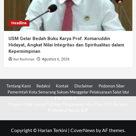
Headline
USM Gelar Bedah Buku Karya Prof. Komaruddin
Hidayat, Angkat Nilai Integritas dan Spiritualitas dalam
Kepemimpinan
Nor Rochman
Agustus 6, 2026
Tentang Kami
Redaksi
Kontak
Disclaimer
Pedoman Siber
Pemerintah Kota Semarang Sukses Menggelar Pelaksanaan Salat Idul
Fitri 1446 H
Propam Polda Jateng Pastikan Pengamanan May Day 2025 Berjalan
Profesional Sesuai SOP
Copyright © Harian Terkini
|
CoverNews
by AF themes.